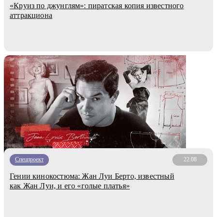
«Круиз по джунглям»: пиратская копия известного
аттракциона
Спецпроект
22.08
Гении кинокостюма: Жан Луи Берто, известный
как Жан Луи, и его «голые платья»