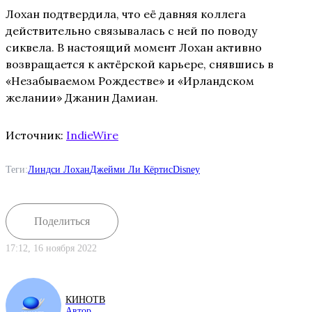
Лохан подтвердила, что её давняя коллега
действительно связывалась с ней по поводу
сиквела. В настоящий момент Лохан активно
возвращается к актёрской карьере, снявшись в
«Незабываемом Рождестве» и «Ирландском
желании» Джанин Дамиан.
Источник:
IndieWire
Теги:
Линдси Лохан
Джейми Ли Кёртис
Disney
Поделиться
17:12, 16 ноября 2022
КИНОТВ
Автор