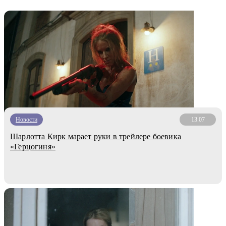
Новости
13.07
Шарлотта Кирк марает руки в трейлере боевика
«Герцогиня»