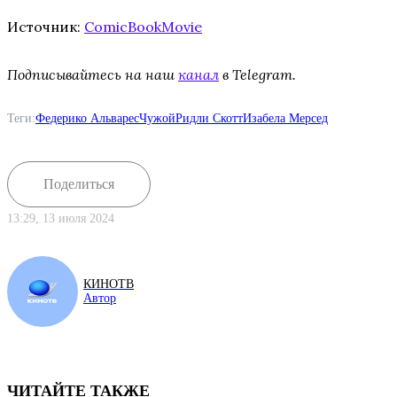
Источник:
ComicBookMovie
Подписывайтесь на наш
канал
в Telegram.
Теги:
Федерико Альварес
Чужой
Ридли Скотт
Изабела Мерсед
Поделиться
13:29, 13 июля 2024
КИНОТВ
Автор
ЧИТАЙТЕ ТАКЖЕ