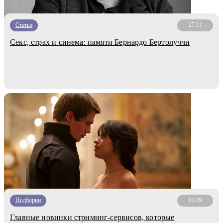
Статьи
27.11
Секс, страх и синема: памяти Бернардо Бертолуччи
Подборки
01.09
Главные новинки стриминг-сервисов, которые