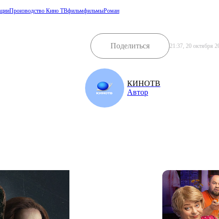
ации
Производство Кино ТВ
фильм
фильмы
Роман
Поделиться
21:37, 20 октября 2
КИНОТВ
Автор