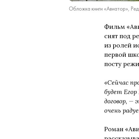
Обложка книги «Авиатор», Ре
Фильм «Ави
снят под р
из ролей и
первой шко
посту режи
«Сейчас пр
будет Егор
договор, —
очень раду
Роман «Ави
рассказыва