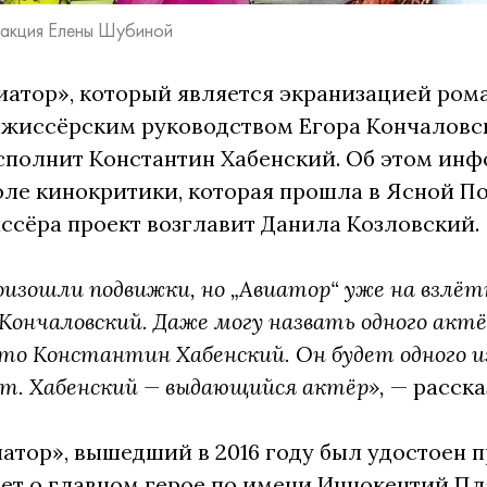
дакция Елены Шубиной
атор», который является экранизацией рома
ежиссёрским руководством Егора Кончаловск
сполнит Константин Хабенский. Об этом ин
ле кинокритики, которая прошла в Ясной По
ссёра проект возглавит Данила Козловский.
оизошли подвижки, но „Авиатор“ уже на взлёт
 Кончаловский. Даже могу назвать одного акт
 это Константин Хабенский. Он будет одного 
ет. Хабенский — выдающийся актёр»,
— расска
атор», вышедший в 2016 году был удостоен 
ет о главном герое по имени Иннокентий Пл