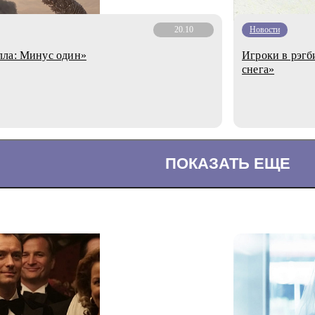
20.10
Новости
лла: Минус один»
Игроки в рэгб
снега»
ПОКАЗАТЬ ЕЩЕ