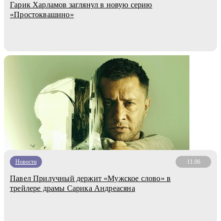
Гарик Харламов заглянул в новую серию
«Простоквашино»
Новости
11.06
Павел Прилучный держит «Мужское слово» в
трейлере драмы Сарика Андреасяна