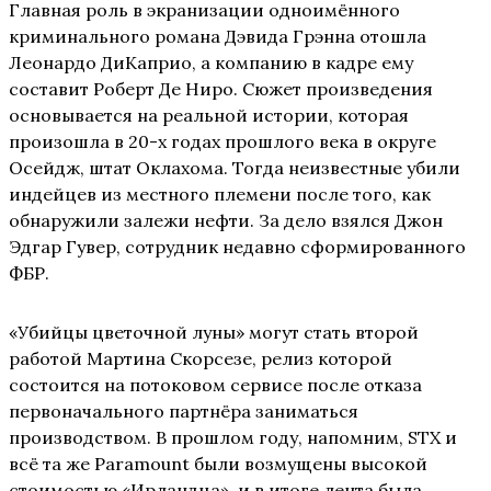
Главная роль в экранизации одноимённого
криминального романа Дэвида Грэнна отошла
Леонардо ДиКаприо, а компанию в кадре ему
составит Роберт Де Ниро. Сюжет произведения
основывается на реальной истории, которая
произошла в 20-х годах прошлого века в округе
Осейдж, штат Оклахома. Тогда неизвестные убили
индейцев из местного племени после того, как
обнаружили залежи нефти. За дело взялся Джон
Эдгар Гувер, сотрудник недавно сформированного
ФБР.
«Убийцы цветочной луны» могут стать второй
работой Мартина Скорсезе, релиз которой
состоится на потоковом сервисе после отказа
первоначального партнёра заниматься
производством. В прошлом году, напомним, STX и
всё та же Paramount были возмущены высокой
стоимостью «Ирландца», и в итоге лента была