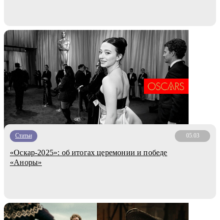
Статьи
05.03
«Оскар-2025»: об итогах церемонии и победе
«Аноры»