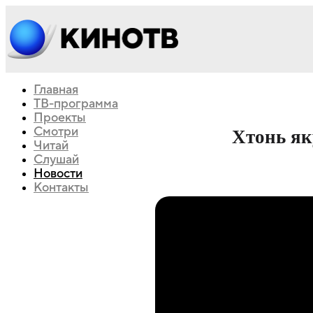
Главная
ТВ-программа
Проекты
Смотри
Хтонь як
Читай
Слушай
Новости
Контакты