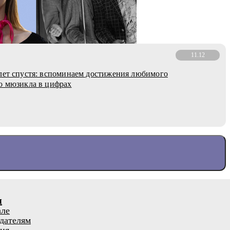
11.12
лет спустя: вспоминаем достижения любимого
о мюзикла в цифрах
я
але
дателям
ия