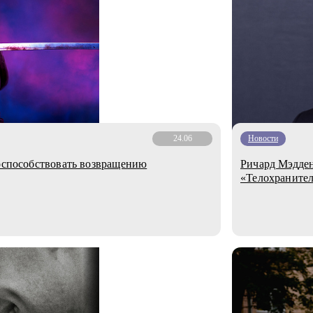
24.06
Новости
поспособствовать возвращению
Ричард Мэдден
«Телохраните