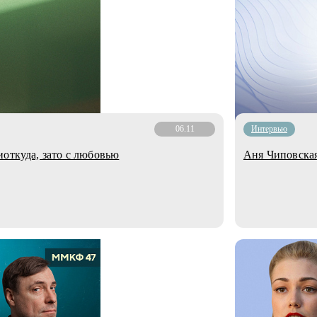
06.11
Интервью
иоткуда, зато с любовью
Аня Чиповская