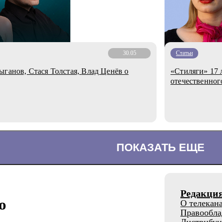
30.05
Статьи
Стася Толстая, Влад Ценёв о
«Стиляги» 17 
отечественног
ПОКАЗАТЬ ЕЩЕ
Редакци
о
О телекан
Правообла
Дистрибуц