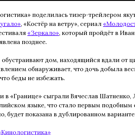
гистика» поделилась тизер-трейлером якут
угало»
, «Костёр на ветру», сериал
«Молодос
фестиваля
«Зеркало»
, который пройдёт в Иван
явлена позднее.
 обустраивают дом, находящийся вдали от ц
ивлением обнаруживает, что дочь добыла вес
что беды не избежать.
и в «Границе» сыграли Вячеслав Шатненко, 
глийском языке, что стало первым подобным 
но, будет показана в дублированном варианте
«Кинологистика»