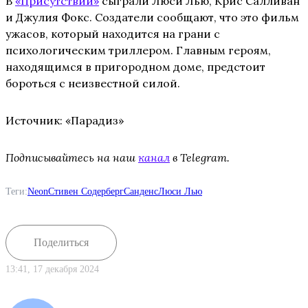
В
«Присутствии»
сыграли Люси Лью, Крис Салливан
и Джулия Фокс. Создатели сообщают, что это фильм
ужасов, который находится на грани с
психологическим триллером. Главным героям,
находящимся в пригородном доме, предстоит
бороться с неизвестной силой.
Источник: «Парадиз»
Подписывайтесь на наш
канал
в Telegram.
Теги:
Neon
Стивен Содерберг
Санденс
Люси Лью
Поделиться
13:41, 17 декабря 2024