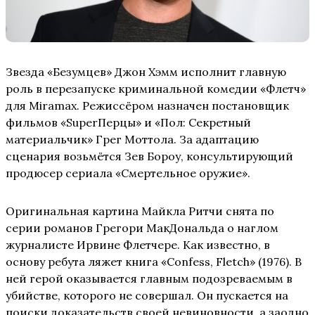
Звезда «Безумцев» Джон Хэмм исполнит главную
роль в перезапуске криминальной комедии «Флетч»
для Miramax. Режиссёром назначен постановщик
фильмов «SuperПерцы» и «Пол: Секретный
материальчик» Грег Моттола. За адаптацию
сценария возьмётся Зев Бороу, консультирующий
продюсер сериала «Смертельное оружие».
Оригинальная картина Майкла Ритчи снята по
серии романов Грегори МакДональда о наглом
журналисте Ирвине Флетчере. Как известно, в
основу ребута ляжет книга «Confess, Fletch» (1976). В
ней герой оказывается главным подозреваемым в
убийстве, которого не совершал. Он пускается на
поиски доказательств своей невиновности, а заодно