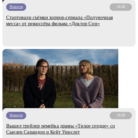
Новости
18.08
Стартовали съёмки хоррор-сериала «Полуночная
месса» от режиссёра фильма «Доктор Сон»
Новости
18.08
Вышел трейлер ремейка драмы «Тихое сердце» со
Сьюзен Сарандон и Кейт Уинслет