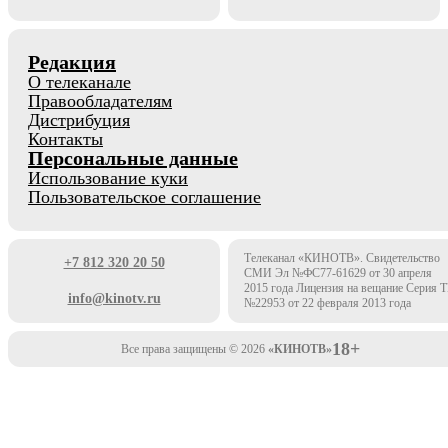
Редакция
О телеканале
Правообладателям
Дистрибуция
Контакты
Персональные данные
Использование куки
Пользовательское соглашение
Телеканал «КИНОТВ». Свидетельство
+7 812 320 20 50
СМИ Эл №ФС77-61629 от 30 апреля
2015 года Лицензия на вещание Серия 
info@kinotv.ru
№22953 от 22 февраля 2013 года
18+
Все права защищены © 2026
«КИНОТВ»