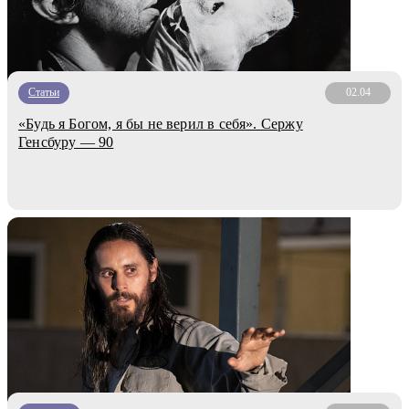
Статьи
02.04
«Будь я Богом, я бы не верил в себя». Сержу
Генсбуру — 90