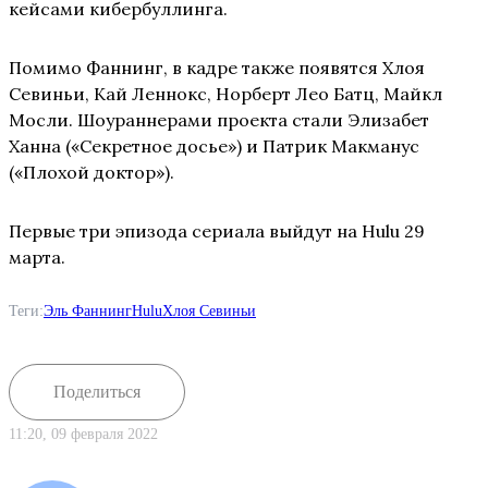
кейсами кибербуллинга.
Помимо Фаннинг, в кадре также появятся Хлоя
Севиньи, Кай Леннокс, Норберт Лео Батц, Майкл
Мосли. Шоураннерами проекта стали Элизабет
Ханна («Секретное досье») и Патрик Макманус
(«Плохой доктор»).
Первые три эпизода сериала выйдут на Hulu 29
марта.
Теги:
Эль Фаннинг
Hulu
Хлоя Севиньи
Поделиться
11:20, 09 февраля 2022