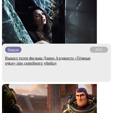
Новости
08.02
Вышел тизер фильма Дарио Ардженто «Тёмные
очки» про серийного убийцу