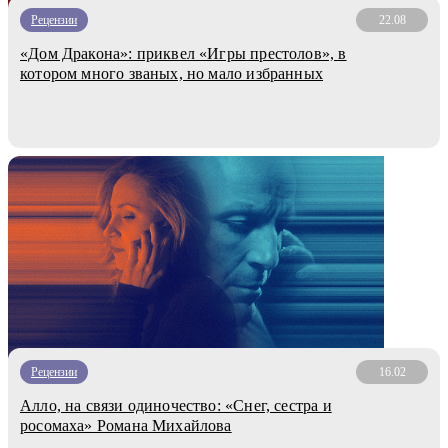
Рецензии
22.08
«Дом Дракона»: приквел «Игры престолов», в
котором много званых, но мало избранных
Рецензии
16.02
Алло, на связи одиночество: «Снег, сестра и
росомаха» Романа Михайлова