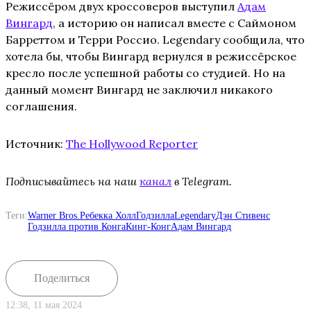
Режиссёром двух кроссоверов выступил
Адам
Вингард
, а историю он написал вместе с Саймоном
Барреттом и Терри Россио. Legendary сообщила, что
хотела бы, чтобы Вингард вернулся в режиссёрское
кресло после успешной работы со студией. Но на
данный момент Вингард не заключил никакого
соглашения.
Источник:
The Hollywood Reporter
Подписывайтесь на наш
канал
в Telegram.
Теги:
Warner Bros.
Ребекка Холл
Годзилла
Legendary
Дэн Стивенс
Годзилла против Конга
Кинг-Конг
Адам Вингард
Поделиться
12:38, 11 мая 2024