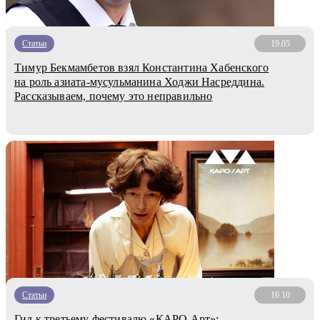
Статьи
19.05
Тимур Бекмамбетов взял Константина Хабенского
на роль азиата-мусульманина Ходжи Насреддина.
Рассказываем, почему это неправильно
Статьи
16.10
Гид к третьему фестивалю «КАРО.Арт»: