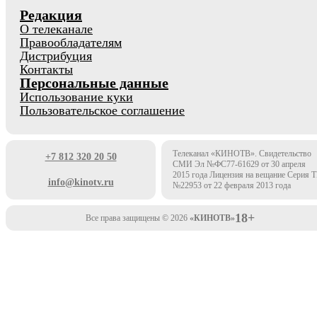
Редакция
О телеканале
Правообладателям
Дистрибуция
Контакты
Персональные данные
Использование куки
Пользовательское соглашение
Телеканал «КИНОТВ». Свидетельство
+7 812 320 20 50
СМИ Эл №ФС77-61629 от 30 апреля
2015 года Лицензия на вещание Серия 
info@kinotv.ru
№22953 от 22 февраля 2013 года
18+
Все права защищены © 2026
«КИНОТВ»