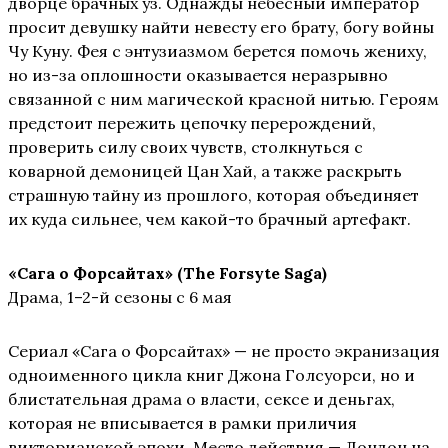
дворце брачных уз. Однажды небесный император
просит девушку найти невесту его брату, богу войны
Чу Куну. Фея с энтузиазмом берется помочь жениху,
но из-за оплошности оказывается неразрывно
связанной с ним магической красной нитью. Героям
предстоит пережить цепочку перерождений,
проверить силу своих чувств, столкнуться с
коварной демоницей Цан Хай, а также раскрыть
страшную тайну из прошлого, которая объединяет
их куда сильнее, чем какой-то брачный артефакт.
«Сага о Форсайтах» (The
Forsyte
Saga)
Драма, 1–2-й сезоны с 6 мая
Сериал «Сага о Форсайтах» — не просто экранизация
одноименного цикла книг Джона Голсуорси, но и
блистательная драма о власти, сексе и деньгах,
которая не вписывается в рамки приличия
викторианской эпохи. Место действия — Лондон на