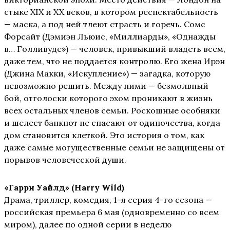
стыке XIX и XX веков, в котором респектабельность
— маска, а под ней тлеют страсть и горечь. Сомс
Форсайт (Дэмиэн Льюис, «Миллиарды», «Однажды
в… Голливуде») — человек, привыкший владеть всем,
даже тем, что не поддается контролю. Его жена Ирэн
(Джина Макки, «Искупление») — загадка, которую
невозможно решить. Между ними — безмолвный
бой, отголоски которого эхом проникают в жизнь
всех остальных членов семьи. Роскошные особняки
и шелест банкнот не спасают от одиночества, когда
дом становится клеткой. Это история о том, как
даже самые могущественные семьи не защищены от
порывов человеческой души.
«Гарри Уайлд» (Harry
Wild)
Драма, триллер, комедия, 1-я серия 4-го сезона —
российская премьера 6 мая (одновременно со всем
миром), далее по одной серии в неделю