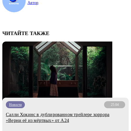
Автор
ЧИТАЙТЕ ТАКЖЕ
Новости
25.04
Салли Хокинс в дублированном трейлере хоррора
«Верни её из мёртвых» от A24