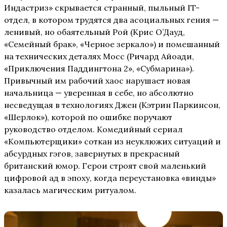
Индастриз» скрывается странный, пыльный IT-
отдел, в котором трудятся два асоциальных гения —
ленивый, но обаятельный Рой (Крис О’Дауд,
«Семейный брак», «Черное зеркало») и помешанный
на технических деталях Мосс (Ричард Айоади,
«Приключения Паддингтона 2», «Субмарина»).
Привычный им рабочий хаос нарушает новая
начальница — уверенная в себе, но абсолютно
несведущая в технологиях Джен (Кэтрин Паркинсон,
«Шерлок»), которой по ошибке поручают
руководство отделом. Комедийный сериал
«Компьютерщики» соткан из неуклюжих ситуаций и
абсурдных гэгов, завернутых в прекрасный
британский юмор. Герои строят свой маленький
цифровой ад в эпоху, когда переустановка «винды»
казалась магическим ритуалом.