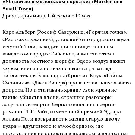
«Убийство в маленьком городке
»
(Murder
in
a
Small
Town)
Драма, криминал, 1-й сезон с 19 мая
Карл Альберг (Россиф Сазерленд, «Горячая точка»,
«Рассказ служанки»), уставший от городского шума
и чужой боли, находит пристанище в сонном
канадском городке Гибсонсе, а вместе с тем и
должность местного шерифа. Здесь воздух пахнет
морем, книги на полках не пылятся, а взгляд
библиотекаря Кассандры (Кристин Крук, «Тайны
Смолвиля», «Джек Ричер») пронзает сильнее любого
допроса. Но и эта гавань хранит свои мрачные
тайны: убийства в тени, странные разговоры,
запутанные теории. Сериал основан на серии
романов Л. Р. Райт, отмеченной премией Эдгара
Аллана По, и возвращает к жизни старую школу
нуара — вдумчивого и атмосферного, где
преступления не остаются в прошлом, а влияют на