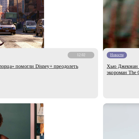
12.02
Новости
орца» помогли Disney+ преодолеть
Хью Джекман 
экороман The 