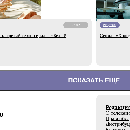
26.02
Рецензии
 на третий сезон сериала «Белый
Сериал «Холод
ПОКАЗАТЬ ЕЩЕ
Редакци
о
О телекан
Правообла
Дистрибуц
Контакты