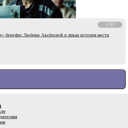
27.07
»: бенефис Любови Аксёновой и яркая история мести
я
але
дателям
ия