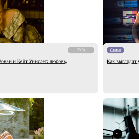
20.04
Статьи
онан и Кейт Уинслет: любовь,
Как выглядит 