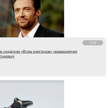
12.02
и создатели «Игры престолов» экранизируют
Overstory