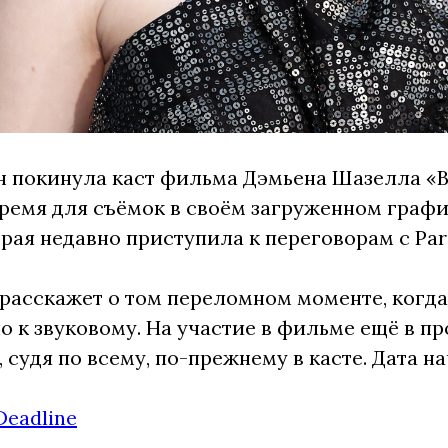
 покинула каст фильма Дэмьена Шазелла «В
ремя для съёмок в своём загруженном графи
орая недавно приступила к переговорам с Pa
расскажет о том переломном моменте, когда
о к звуковому. На участие в фильме ещё в п
н, судя по всему, по-прежнему в касте. Дата 
Deadline