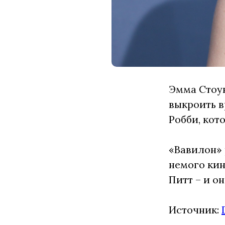
Эмма Стоун
выкроить в
Робби, кот
«Вавилон» 
немого кин
Питт – и о
Источник: