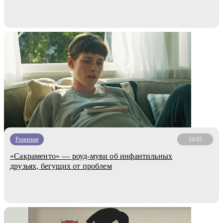
Рецензии
14.05
«Сакраменто» — роуд-муви об инфантильных
друзьях, бегущих от проблем