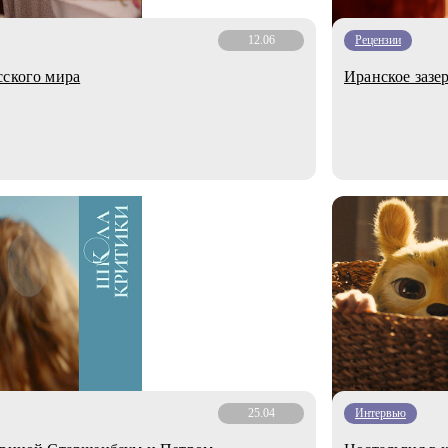
12.06
Рецензии
сского мира
Иранское зазе
25.04
Интервью