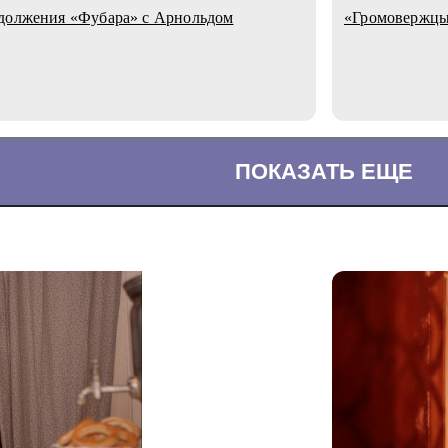
одолжения «Фубара» с Арнольдом
«Громовержцы
ПОКАЗАТЬ ЕЩЕ