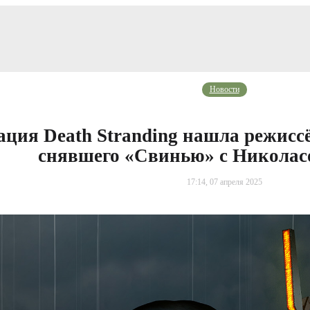
Новости
ация Death Stranding нашла режис
снявшего «Свинью» с Николас
17:14, 07 апреля 2025