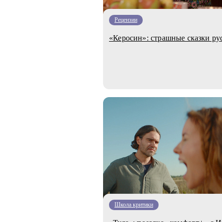
Рецензии
«Керосин»: страшные сказки ру
Школа критики