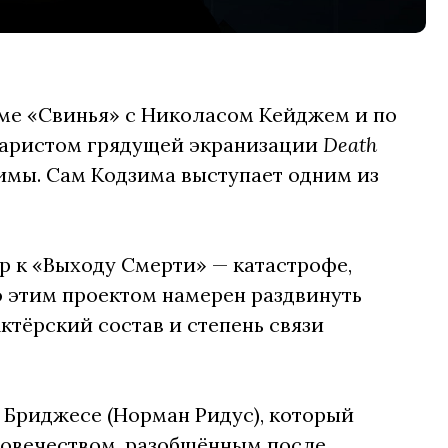
аме «Свинья» с Николасом Кейджем и по
енаристом грядущей экранизации
Death
мы. Сам Кодзима выступает одним из
 к «Выходу Смерти» — катастрофе,
то этим проектом намерен раздвинуть
ктёрский состав и степень связи
е Бриджесе (Норман Ридус), который
ловечеством, разобщённым после