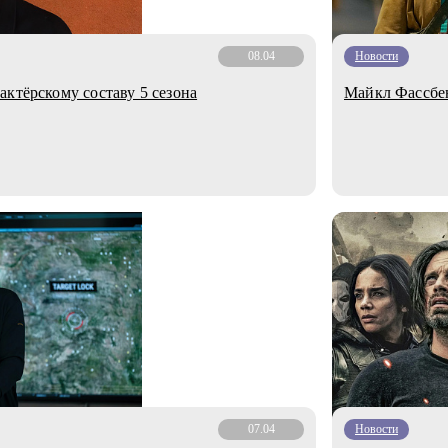
08.04
Новости
ктёрскому составу 5 сезона
Майкл Фассбен
07.04
Новости