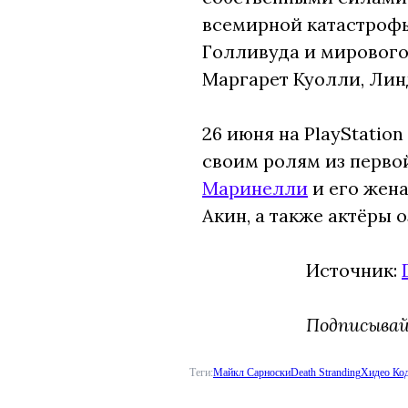
всемирной катастрофы
Голливуда и мирового
Маргарет Куолли, Линд
26 июня на PlayStatio
своим ролям из первой
Маринелли
и его жена
Акин, а также актёры 
Источник:
Подписыва
Теги:
Майкл Сарноски
Death Stranding
Хидео Ко