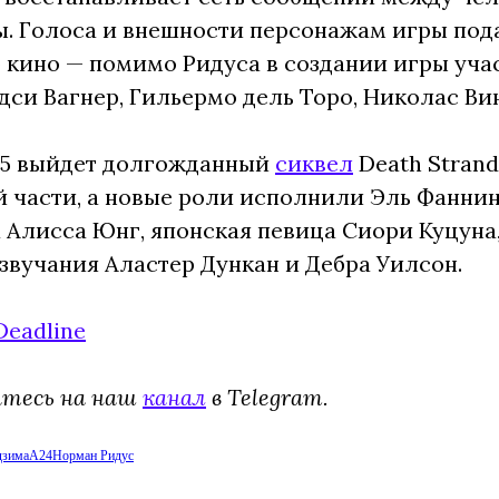
. Голоса и внешности персонажам игры под
 кино — помимо Ридуса в создании игры уча
си Вагнер, Гильермо дель Торо, Николас Ви
n 5 выйдет долгожданный
сиквел
Death Strandi
 части, а новые роли исполнили Эль Фаннин
 Алисса Юнг, японская певица Сиори Куцун
озвучания Аластер Дункан и Дебра Уилсон.
Deadline
йтесь на наш
канал
в Telegram.
дзима
A24
Норман Ридус