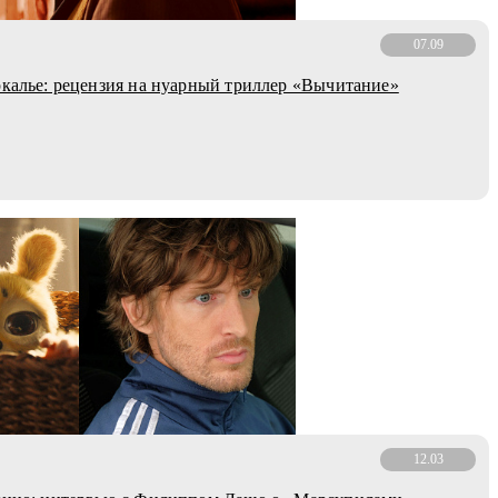
07.09
ркалье: рецензия на нуарный триллер «Вычитание»
12.03