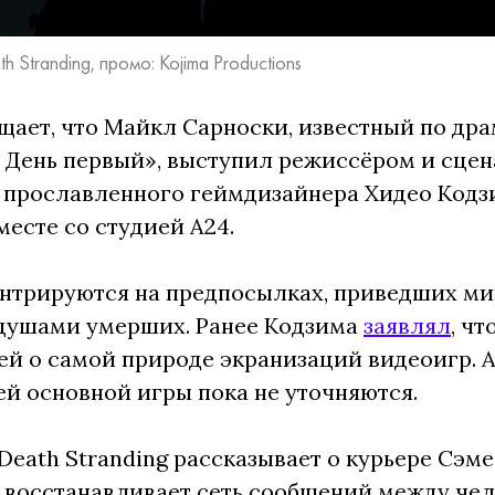
 Stranding, промо: Kojima Productions
бщает, что Майкл Сарноски, известный по др
: День первый», выступил режиссёром и сц
 прославленного геймдизайнера Хидео Кодзи
есте со студией A24.
трируются на предпосылках, приведших мир
душами умерших. Ранее Кодзима
заявлял
, ч
й о самой природе экранизаций видеоигр. А
ей основной игры пока не уточняются.
Death Stranding рассказывает о курьере Сэм
восстанавливает сеть сообщений между че