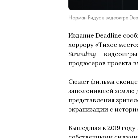
Норман Ридус в видеоигре Death
Издание Deadline соо
хоррору «Тихое место
Stranding
— видеоигры
продюсеров проекта вм
Сюжет фильма сконцен
заполонившей землю 
представления зрителе
экранизации с истори
Вышедшая в 2019 году 
собственными силами 