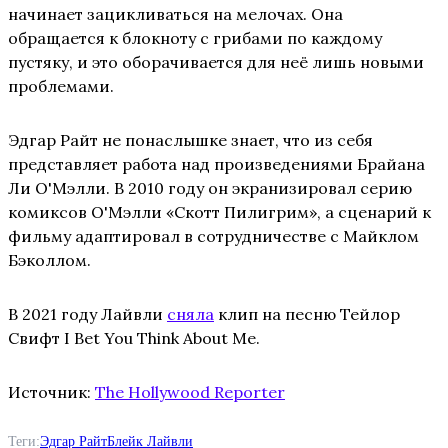
начинает зацикливаться на мелочах. Она
обращается к блокноту с грибами по каждому
пустяку, и это оборачивается для неё лишь новыми
проблемами.
Эдгар Райт не понаслышке знает, что из себя
представляет работа над произведениями Брайана
Ли О'Мэлли. В 2010 году он экранизировал серию
комиксов О'Мэлли «Скотт Пилигрим», а сценарий к
фильму адаптировал в сотрудничестве с Майклом
Бэколлом.
В 2021 году Лайвли
сняла
клип на песню Тейлор
Свифт I Bet You Think About Me.
Источник:
The Hollywood Reporter
Теги:
Эдгар Райт
Блейк Лайвли