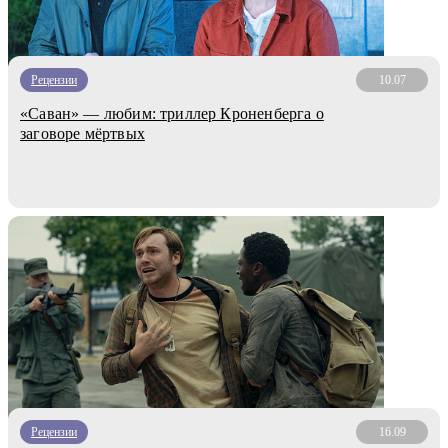
Рецензии
10.07
«Саван» — любим: триллер Кроненберга о
заговоре мёртвых
Рецензии
16.09