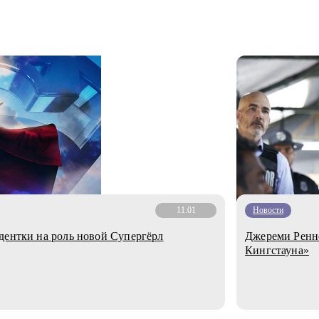
11.01
Новости
дентки на роль новой Супергёрл
Джереми Ренне
Кингстауна»