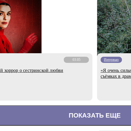
03.05
Интервью
й хоррор о сестринской любви
«Я очень силь
съёмках в дра
ПОКАЗАТЬ ЕЩЕ