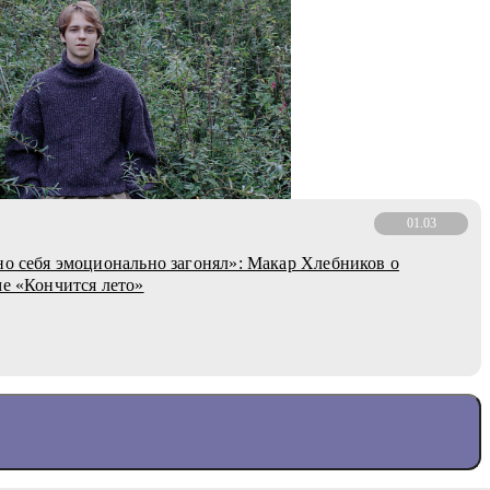
01.03
но себя эмоционально загонял»: Макар Хлебников о
ме «Кончится лето»