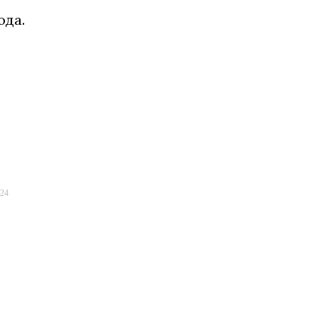
ода.
024