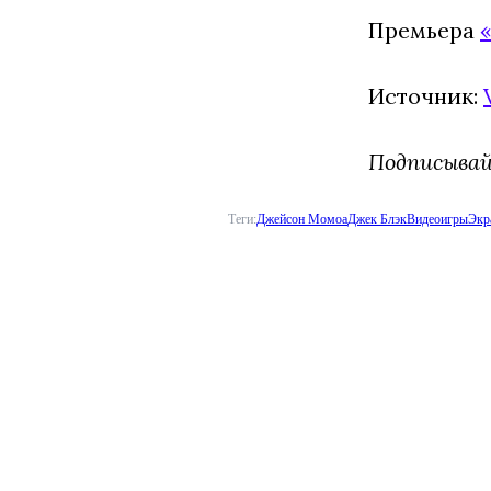
Премьера
Источник:
Подписыва
Теги:
Джейсон Момоа
Джек Блэк
Видеоигры
Экр