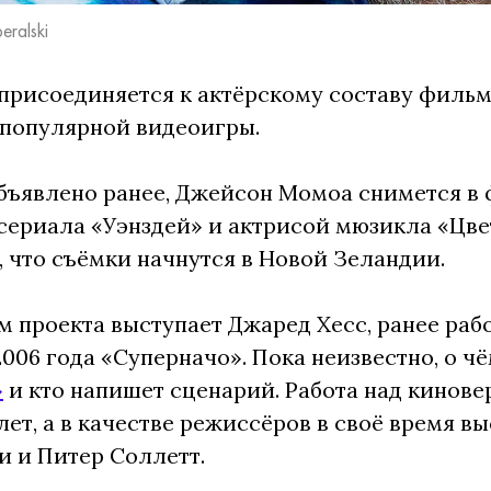
eralski
присоединяется к актёрскому составу филь
 популярной видеоигры.
бъявлено ранее, Джейсон Момоа снимется в
сериала «Уэнздей» и актрисой мюзикла «Цве
 что съёмки начнутся в Новой Зеландии.
 проекта выступает Джаред Хесс, ранее раб
006 года «Суперначо». Пока неизвестно, о ч
»
и кто напишет сценарий. Работа над кинове
лет, а в качестве режиссёров в своё время в
 и Питер Соллетт.