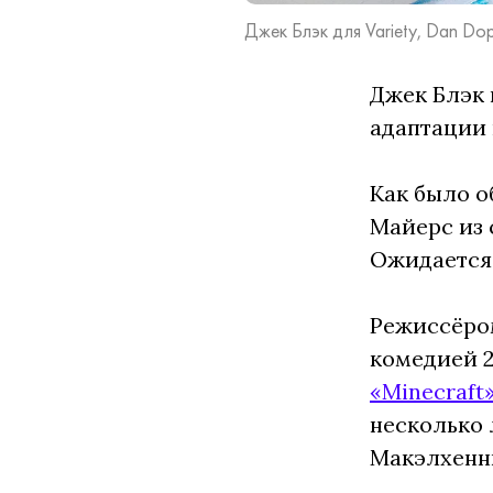
Джек Блэк для Variety, Dan Dop
Джек Блэк 
адаптации
Как было о
Майерс из 
Ожидается,
Режиссёром
комедией 2
«Minecraft
несколько 
Макэлхенни