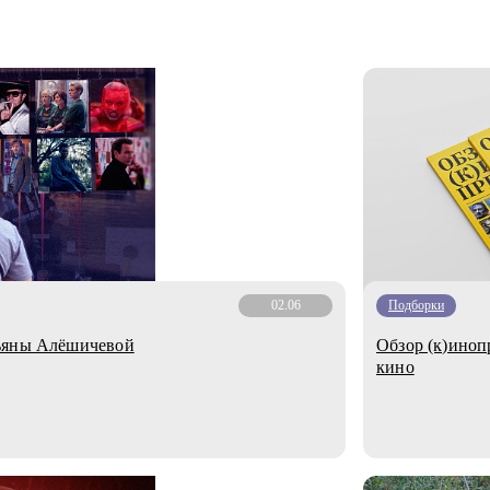
02.06
Подборки
тьяны Алёшичевой
Обзор (к)иноп
кино