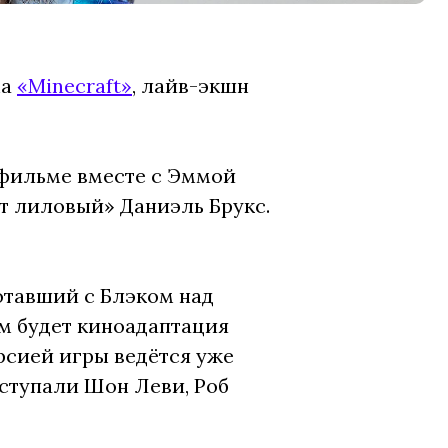
ма
«Minecraft»
, лайв-экшн
 фильме вместе с Эммой
т лиловый» Даниэль Брукс.
отавший с Блэком над
ём будет киноадаптация
рсией игры ведётся уже
ыступали Шон Леви, Роб