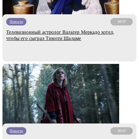
Новости
09.07
Телевизионный астролог Вальтер Меркадо хотел,
чтобы его сыграл Тимоти Шаламе
Новости
09.07