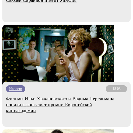
Сьюзен Сарандон и Кейт Уинслет
Новости
18.08
Фильмы Ильи Хржановского и Вадима Перельмана
попали в лонг-лист премии Европейской
киноакадемии