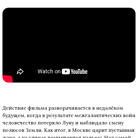
Действие фильма разворачивается в недалёком
будущем, когда в результате межгалактических войн
человечество потеряло Луну и наблюдало смену
полюсов Земли. Как итог, в Москве царит пустынная
жара, а на улицах возвышаются пальмы. Над самой