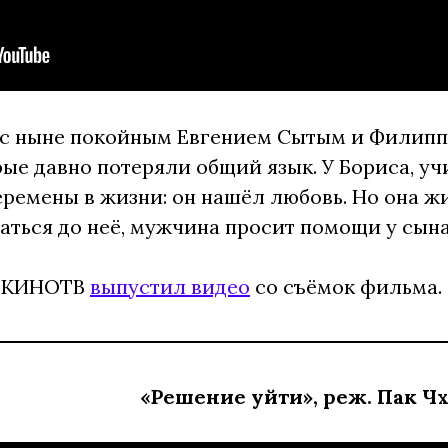
с ныне покойным Евгением Сытым и Филиппо
рые давно потеряли общий язык. У Бориса, уч
ремены в жизни: он нашёл любовь. Но она жи
аться до неё, мужчина просит помощи у сын
ду КИНОТВ
выпустил видео
со съёмок фильма.
«Решение уйти», реж. Пак Ч