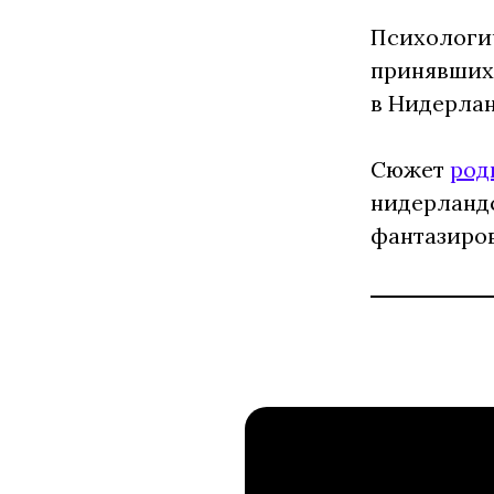
Психологич
принявших 
в Нидерлан
Сюжет
род
нидерландс
фантазиров