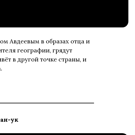
м Авдеевым в образах отца и
ителя географии, грядут
вёт в другой точке страны, и
а.
хан-ук