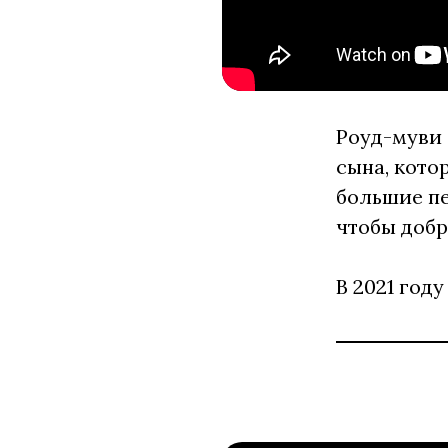
Роуд-муви 
сына, кото
большие пе
чтобы добр
В 2021 го