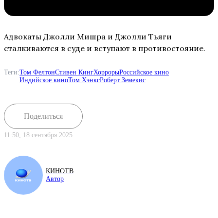
Адвокаты Джолли Мишра и Джолли Тьяги
сталкиваются в суде и вступают в противостояние.
Теги:
Том Фелтон
Стивен Кинг
Хорроры
Российское кино
Индийское кино
Том Хэнкс
Роберт Земекис
Поделиться
11:50, 18 сентября 2025
КИНОТВ
Автор