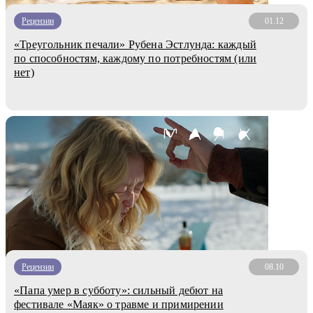
Рецензии
01.12
«Треугольник печали» Рубена Эстлунда: каждый
по способностям, каждому по потребностям (или
нет)
Рецензии
08.10
«Папа умер в субботу»: сильный дебют на
фестивале «Маяк» о травме и примирении