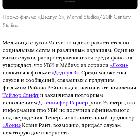
Промо фильма «Дэдпул 3», Marvel Studios/20th Century
Studios
Мельница слухов Marvel то и дело разлетается по
социальным сетям и различным изданиям. Один из
тихих слухов, распространяющихся среди фанатов,
утверждает, что УВИ и Мёбиус из сериала
«Локи»
появятся в фильме
«Дэдпул 3»
. Среди множества
слухов и сообщений, связанных с грядущим
фильмом Райана Рейнольдса, начиная от появления
Тейлор Свифт
и заканчивая повторным
исполнением
Дженнифер Гарнер
роли Электры, эта
информация про УВИ не получила официального
подтверждения. Теперь исполнительный продюсер
«Локи»
Кевин Райт, возможно, придаёт слухам
некоторую достоверность.