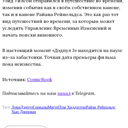
Уэйд Уилсон отправился в путешествие во времени,
изменив события как в своём собственном каноне,
так и в каноне Райана Рейнольдса. Это как раз тот
вид путешествий во времени, за которым может
уследить Управление Временных Изменений и
начать поиски виновного.
В настоящий момент «Дэдпул 3» находится на паузе
из-за забастовки. Точная дата премьеры фильма
пока неизвестна.
Источник:
ComicBook
Подписывайтесь на наш
канал
в Telegram.
Теги:
Локи
Дэдпул
Сериалы
Marvel
Том Хиддлстон
Райан Рейнольдс
Хью Джекман