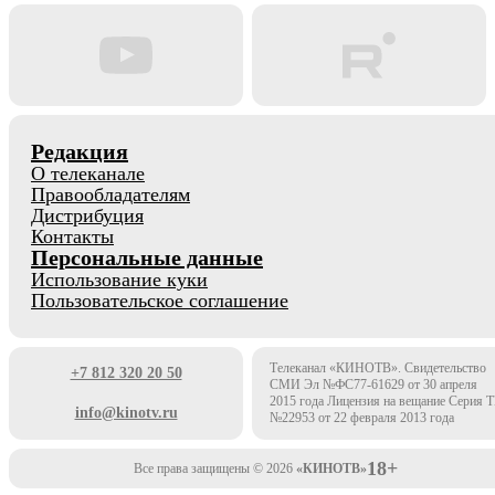
Редакция
О телеканале
Правообладателям
Дистрибуция
Контакты
Персональные данные
Использование куки
Пользовательское соглашение
Телеканал «КИНОТВ». Свидетельство
+7 812 320 20 50
СМИ Эл №ФС77-61629 от 30 апреля
2015 года Лицензия на вещание Серия 
info@kinotv.ru
№22953 от 22 февраля 2013 года
18+
Все права защищены © 2026
«КИНОТВ»