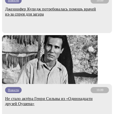
Новости
19.09
Дженнифер Кулидж потребовалась помощь врачей
из-за спрея для загара
Новости
19.09
Не стало актёра Генри Сильвы из «Одиннадцати
друзей Оушена»