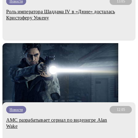
Новости
13.05
Роль императора Шаддама IV в «Дюне» досталась
Кристоферу Уокену
Новости
12.05
AMC разрабатывает сериал по видеоигре Alan
Wake