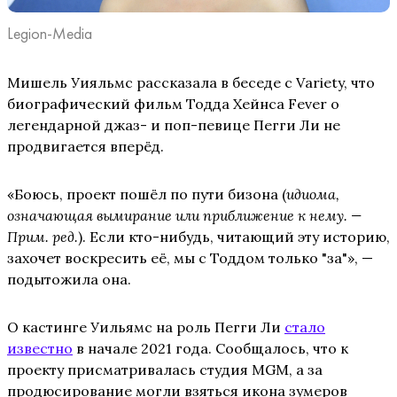
Legion-Media
Мишель Уияльмс рассказала в беседе с Variety, что
биографический фильм Тодда Хейнса Fever о
легендарной джаз- и поп-певице Пегги Ли не
продвигается вперёд.
«Боюсь, проект пошёл по пути бизона (
идиома,
означающая вымирание или приближение к нему. —
Прим. ред.
). Если кто-нибудь, читающий эту историю,
захочет воскресить её, мы с Тоддом только "за"», —
подытожила она.
О кастинге Уильямс на роль Пегги Ли
стало
известно
в начале 2021 года. Сообщалось, что к
проекту присматривалась студия MGM, а за
продюсирование могли взяться икона зумеров