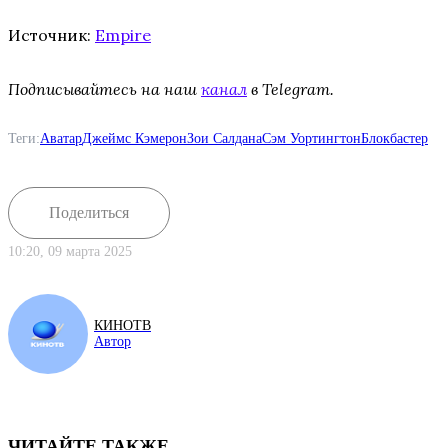
Источник:
Empire
Подписывайтесь на наш
канал
в Telegram.
Теги:
Аватар
Джеймс Кэмерон
Зои Салдана
Сэм Уортингтон
Блокбастер
Поделиться
10:20, 09 марта 2025
КИНОТВ
Автор
ЧИТАЙТЕ ТАКЖЕ