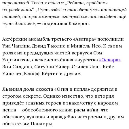
персонажей. Тогда я сказал: „Ребята, придётся
их разделить“. „Путь воды“ и так обернулся настоящей
эпопеей, но хронометраж его продолжения выйдет ещё
чуть длиннее»,
— поделился Кэмерон.
Актёрский ансамбль третьего «Аватара» пополнили
Уна Чаплин, Дэвид Тьюлис и Мишель Йео. К своим
ролях из предыдущих частей вернутся Сэм
Уортингтон, свежеиспечённая лауреатка
«Оскара»
Зои Салдана, Сигурни Уивер, Стивен Лэнг, Кейт
Уинслет, Клифф Кёртис и другие.
Львиная доля сюжета «Огня и пепла» держится в
строгом секрете. Однако известно, что история
приведёт главных героев к знакомству с народом
пепла — обособленного клана расы на’ви, что
обитают у вулкана и враждебно настроены к другим
обитателям Пандоры.