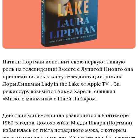
Натали Портман исполнит свою первую главную
роль на телевидении! Вместе с Лупитой Нионго она
присоединилась к касту телеадаптации романа
Лоры Липпман Lady in the Lake от Apple TV+. За
режиссуру возьмётся Альма Харель, снявшая
«Милого мальчика» с Шаей ЛаБафом.
Действие мини-сериала развернётся в Балтиморе
1960-х годов. Домохозяйка Мэдди Шварц (Портман)
избавилась от гнёта нерадивого мужа, с которым
жила около двадцати лет. Ей захотелось большего —