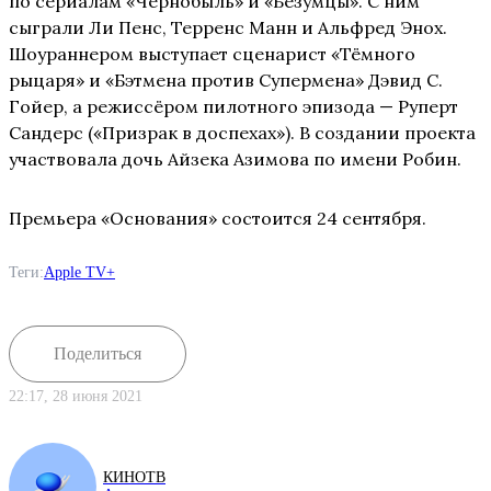
по сериалам «Чернобыль» и «Безумцы». С ним
сыграли Ли Пенс, Терренс Манн и Альфред Энох.
Шоураннером выступает сценарист «Тёмного
рыцаря» и «Бэтмена против Супермена» Дэвид С.
Гойер, а режиссёром пилотного эпизода — Руперт
Сандерс («Призрак в доспехах»). В создании проекта
участвовала дочь Айзека Азимова по имени Робин.
Премьера «Основания» состоится 24 сентября.
Теги:
Apple TV+
Поделиться
22:17, 28 июня 2021
КИНОТВ