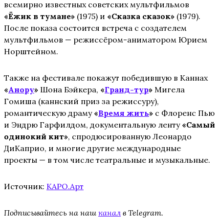
всемирно известных советских мультфильмов
«Ёжик в тумане»
(1975) и
«Сказка сказок»
(1979).
После показа состоится встреча с создателем
мультфильмов — режиссёром-аниматором Юрием
Норштейном.
Также на фестивале покажут победившую в Каннах
«
Анору
»
Шона Бэйкера,
«
Гранд-тур
»
Мигела
Гомиша (каннский приз за режиссуру),
романтическую драму
«
Время жить
»
с Флоренс Пью
и Эндрю Гарфилдом, документальную ленту
«Самый
одинокий кит»
, спродюсированную Леонардо
ДиКаприо, и многие другие международные
проекты — в том числе театральные и музыкальные.
Источник:
КАРО.Арт
Подписывайтесь на наш
канал
в Telegram.