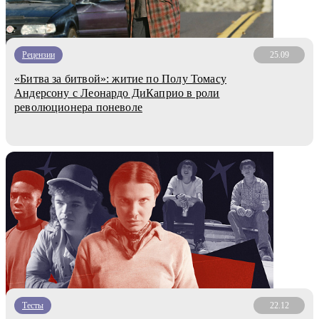
Рецензии
25.09
«Битва за битвой»: житие по Полу Томасу
Андерсону с Леонардо ДиКаприо в роли
революционера поневоле
Тесты
22.12