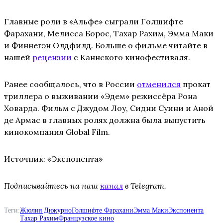
Главные роли в «Альфе» сыграли Голшифте
Фарахани, Мелисса Борос, Тахар Рахим, Эмма Маки
и Финнегэн Олдфилд. Больше о фильме читайте в
нашей
рецензии
с Каннского кинофестиваля.
Ранее сообщалось, что в России
отменился
прокат
триллера о выживании «Эдем» режиссёра Рона
Ховарда. Фильм с Джудом Лоу, Сидни Суини и Аной
де Армас в главных ролях должна была выпустить
кинокомпания Global Film.
Источник: «Экспонента»
Подписывайтесь на наш
канал
в Telegram.
Теги:
Жюлия Дюкурно
Голшифте Фарахани
Эмма Маки
Экспонента
Тахар Рахим
Французское кино