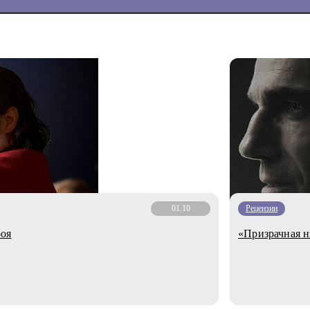
01.10
Рецензии
роя
«Призрачная н