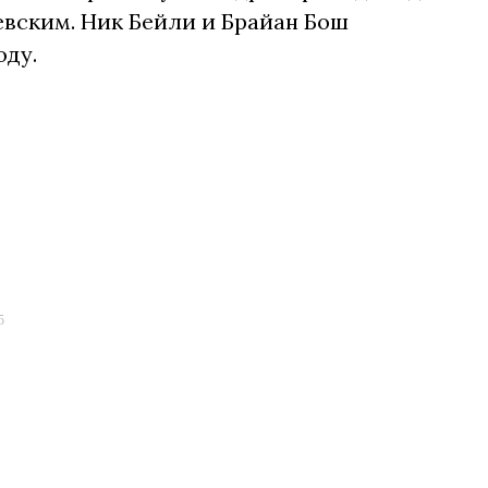
вским. Ник Бейли и Брайан Бош
оду.
5