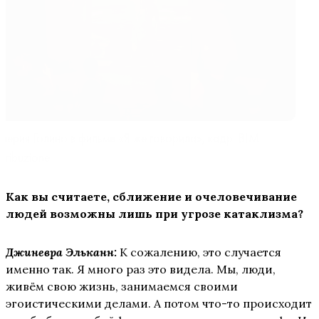
лерия Голино в фильме «Я же говорила», кадр: BIM
stribuzione
Как вы считаете, сближение и очеловечивание
людей возможны лишь при угрозе катаклизма?
Джиневра Эльканн:
К сожалению, это случается
именно так. Я много раз это видела. Мы, люди,
живём свою жизнь, занимаемся своими
эгоистическими делами. А потом что-то происходит