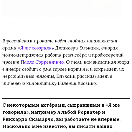
ИНОТВ
В российском прокате идёт знойная итальянская
драма «
Я же говорила
» Джиневры Эльканн, вторая
полнометражная работа режиссёра и продюсерский
проект
Паоло Соррентино
. О том, как внезапная жара
в январе сводит с ума героев картины и вскрывает их
персональные тяготы, Эльканн рассказывает в
интервью кинокритику Валерии Косенко.
С некоторыми актёрами, сыгравшими в «Я же
говорила», например Альбой Рорвахер и
Риккардо Скамарчо, вы работаете не впервые.
Насколько мне известно, вы писали ваших