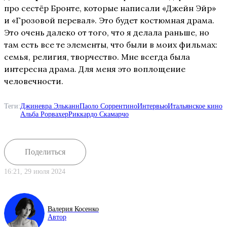
про сестёр Бронте, которые написали «Джейн Эйр»
и «Грозовой перевал». Это будет костюмная драма.
Это очень далеко от того, что я делала раньше, но
там есть все те элементы, что были в моих фильмах:
семья, религия, творчество. Мне всегда была
интересна драма. Для меня это воплощение
человечности.
Теги:
Джиневра Эльканн
Паоло Соррентино
Интервью
Итальянское кино
Альба Рорвахер
Риккардо Скамарчо
Поделиться
16:21, 29 июля 2024
Валерия Косенко
Автор