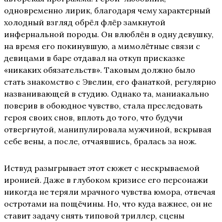
одновременно лирик, благодаря чему характерный
холодный взгляд обрёл флёр замкнутой
инфернальной породы. Он влюблён в одну девушку,
на время его покинувшую, а мимолётные связи с
девицами в баре отдавал на откуп присказке
«никаких обязательств». Таковым должно было
стать знакомство с Эвелин, его фанаткой, регулярно
названивающей в студию. Однако та, маниакально
поверив в обоюдное чувство, стала преследовать
героя своих снов, вплоть до того, что будучи
отвергнутой, манипулировала мужчиной, вскрывая
себе вены, а после, отчаявшись, бралась за нож.
Иствуд разыгрывает этот сюжет с нескрываемой
иронией. Даже в глубоком кризисе его персонажи
никогда не теряли мрачного чувства юмора, отвечая
остротами на пощёчины. Но, что куда важнее, он не
ставит задачу снять типовой триллер, сцены