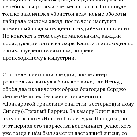
перебивался ролями третьего плана, в Голливуде
только закончился «Золотой век», новые обороты
набирала система звёзд, после чего наступил
временный спад могущества студий-монополистов.
Но контекст в этом случае малозначим, каждый
последующий виток карьеры Клинта происходил по
своим внутренним законам, вопреки
происходящему в индустрии.
Став телевизионной звездой, после актёр
решительно шагнул в большое кино, где Иствуд
обрёл два иконических образа благодаря Серджо
Леоне (Человек без имени в знаменитой
«Долларовой трилогии» спагетти-вестернов) и Дону
Сигелу («Грязный Гарри»). За камеру Клинт встал
аккурат в эпоху «Нового Голливуда». Парадокс, но
этот период его творчества вспоминают редко, хотя
уже тогда в нём был заметен настоящий auteur, со