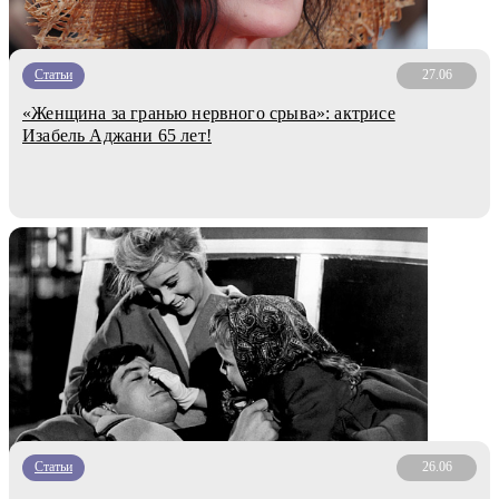
Статьи
27.06
«Женщина за гранью нервного срыва»: актрисе
Изабель Аджани 65 лет!
Статьи
26.06