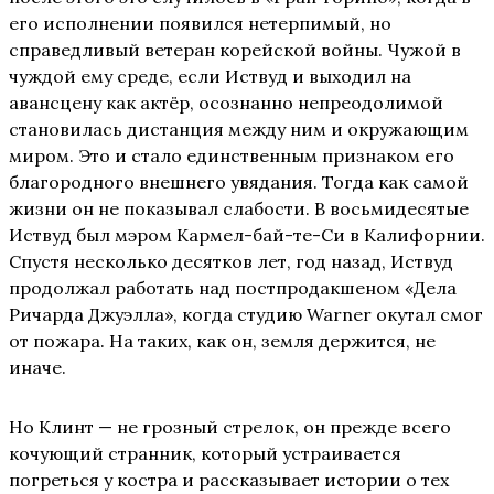
его исполнении появился нетерпимый, но
справедливый ветеран корейской войны. Чужой в
чуждой ему среде, если Иствуд и выходил на
авансцену как актёр, осознанно непреодолимой
становилась дистанция между ним и окружающим
миром. Это и стало единственным признаком его
благородного внешнего увядания. Тогда как самой
жизни он не показывал слабости. В восьмидесятые
Иствуд был мэром Кармел-бай-те-Си в Калифорнии.
Спустя несколько десятков лет, год назад, Иствуд
продолжал работать над постпродакшеном «Дела
Ричарда Джуэлла», когда студию Warner окутал смог
от пожара. На таких, как он, земля держится, не
иначе.
Но Клинт — не грозный стрелок, он прежде всего
кочующий странник, который устраивается
погреться у костра и рассказывает истории о тех