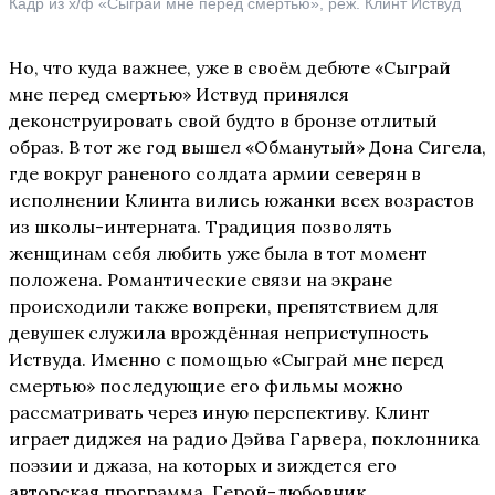
Кадр из х/ф «Сыграй мне перед смертью», реж. Клинт Иствуд
Но, что куда важнее, уже в своём дебюте «Сыграй
мне перед смертью» Иствуд принялся
деконструировать свой будто в бронзе отлитый
образ. В тот же год вышел «Обманутый» Дона Сигела,
где вокруг раненого солдата армии северян в
исполнении Клинта вились южанки всех возрастов
из школы-интерната. Традиция позволять
женщинам себя любить уже была в тот момент
положена. Романтические связи на экране
происходили также вопреки, препятствием для
девушек служила врождённая неприступность
Иствуда. Именно с помощью «Сыграй мне перед
смертью» последующие его фильмы можно
рассматривать через иную перспективу. Клинт
играет диджея на радио Дэйва Гарвера, поклонника
поэзии и джаза, на которых и зиждется его
авторская программа. Герой-любовник,