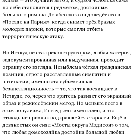
Жизнь — это лучший автор, и судьба человека сама
по себе становится предметом, достойным
большого романа. До абсолюта он доведёт это в
«Поезде на Париж», когда снимет трёх бравых
молодых парней, которые смогли отбить
террористическую атаку.
Но Иствуд не стал реконструктором, любая материя,
задокументированная или выдуманная, проходит
огранку его взгляда. Незыблема чёткая гражданская
позиция, строго расставленные симпатии и
антипатии, именно эта субъективная
безапелляционность — то, что так восхищает в
Иствуде, то, через что зритель равняет его экранный
образ и режиссёрский метод. Но меньше всего в
этом популизма, Иствуд сентиментален, и это
отнюдь не признак подкравшейся старости. Ещё в
девяностых он снял «Мосты округа Мэдисон» о том,
что любая домохозяйка достойна большой любви,