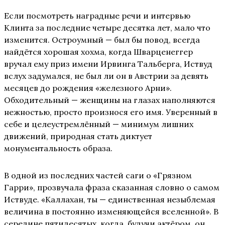
Если посмотреть наградные речи и интервью
Клинта за последние четыре десятка лет, мало что
изменится. Остроумный — был бы повод, всегда
найдётся хорошая хохма, когда Шварценеггер
вручал ему приз имени Ирвинга Тальберга, Иствуд
вслух задумался, не был ли он в Австрии за девять
месяцев до рождения «железного Арни».
Обходительный — женщины на глазах наполняются
нежностью, просто произнося его имя. Уверенный в
себе и целеустремлённый — минимум лишних
движений, природная стать диктует
монументальность образа.
В одной из последних частей саги о «Грязном
Гарри», прозвучала фраза сказанная словно о самом
Иствуде. «Каллахан, ты — единственная незыблемая
величина в постоянно изменяющейся вселенной». В
середине пятидесятых, когда, будучи актёром, он