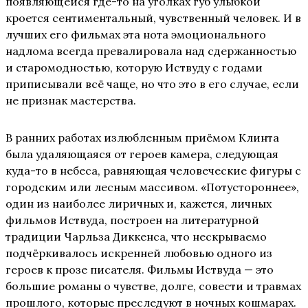
появляющейся где-то на уголках губ улыбкой
кроется сентиментальный, чувственный человек. И в
лучших его фильмах эта нота эмоционального
надлома всегда превалировала над сдержанностью
и старомодностью, которую Иствуду с годами
приписывали всё чаще, но что это в его случае, если
не признак мастерства.
В ранних работах излюбленным приёмом Клинта
была удаляющаяся от героев камера, следующая
куда-то в небеса, равняющая человеческие фигуры с
городским или лесным массивом. «Потустороннее»,
один из наиболее лиричных и, кажется, личных
фильмов Иствуда, построен на литературной
традиции Чарльза Диккенса, что нескрываемо
подчёркивалось искренней любовью одного из
героев к прозе писателя. Фильмы Иствуда — это
большие романы о чувстве, долге, совести и травмах
прошлого, которые преследуют в ночных кошмарах.