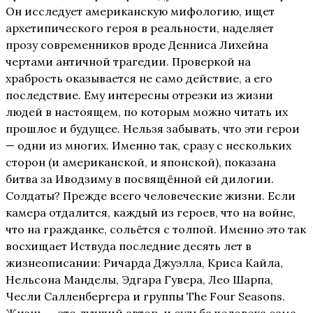
Он исследует американскую мифологию, ищет
архетипического героя в реальности, наделяет
прозу современников вроде Денниса Лихейна
чертами античной трагедии. Проверкой на
храбрость оказывается не само действие, а его
последствие. Ему интересны отрезки из жизни
людей в настоящем, по которым можно читать их
прошлое и будущее. Нельзя забывать, что эти герои
— одни из многих. Именно так, сразу с нескольких
сторон (и американской, и японской), показана
битва за Иводзиму в посвящённой ей дилогии.
Солдаты? Прежде всего человеческие жизни. Если
камера отдалится, каждый из героев, что на войне,
что на гражданке, сольётся с толпой. Именно это так
восхищает Иствуда последние десять лет в
жизнеописании: Ричарда Джуэлла, Криса Кайла,
Нельсона Манделы, Эдгара Гувера, Лео Шарпа,
Чесли Салленбергера и группы The Four Seasons.