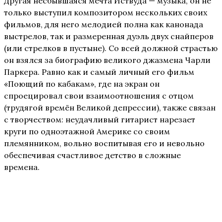
Другая несбывшаяся мечта Иствуда — музыка, он не
только выступил композитором нескольких своих
фильмов, для него мелодией полна как канонада
выстрелов, так и размеренная дуэль двух снайперов
(или стрелков в пустыне). Со всей должной страстью
он взялся за биографию великого джазмена Чарли
Паркера. Равно как и самый личный его фильм
«Поющий по кабакам», где на экран он
спроецировал свои взаимоотношения с отцом
(трудягой времён Великой депрессии), также связан
с творчеством: неудачливый гитарист нарезает
круги по одноэтажной Америке со своим
племянником, вольно воспитывая его и невольно
обеспечивая счастливое детство в сложные
времена.