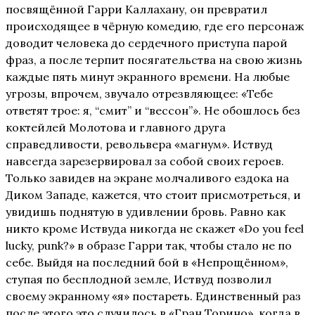
посвящённой Гарри Каллахану, он превратил
происходящее в чёрную комедию, где его персонаж
доводит человека до сердечного приступа парой
фраз, а после терпит посягательства на свою жизнь
каждые пять минут экранного времени. На любые
угрозы, впрочем, звучало отрезвляющее: «Тебе
ответят трое: я, “смит” и “вессон”». Не обошлось без
коктейлей Молотова и главного друга
справедливости, револьвера «магнум». Иствуд
навсегда зарезервировал за собой своих героев.
Только завидев на экране молчаливого ездока на
Диком Западе, кажется, что стоит присмотреться, и
увидишь поднятую в удивлении бровь. Равно как
никто кроме Иствуда никогда не скажет «Do you feel
lucky, punk?» в образе Гарри так, чтобы стало не по
себе. Выйдя на последний бой в «Непрощённом»,
ступая по бесплодной земле, Иствуд позволил
своему экранному «я» постареть. Единственный раз
после этого это случилось в «Гран Торино», когда в