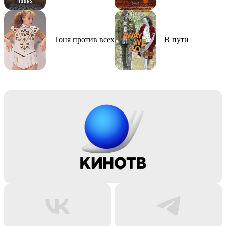
Тоня против всех
В пути