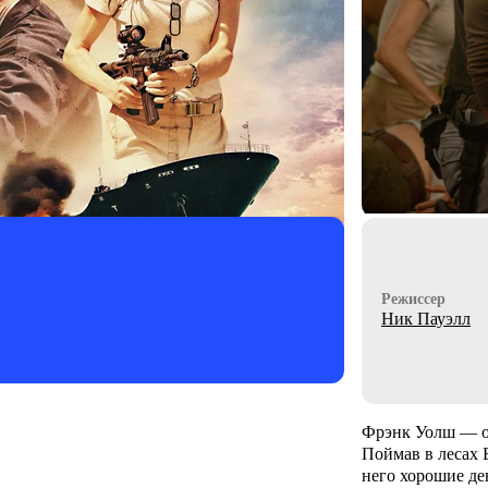
Режиссер
Ник Пауэлл
Фрэнк Уолш — ох
Поймав в лесах 
него хорошие ден