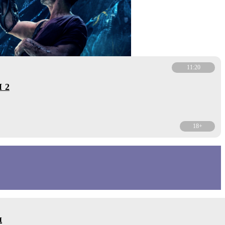
11:20
 2
18+
я