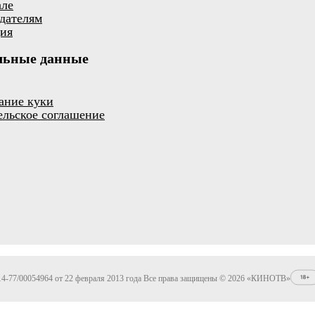
але
дателям
ия
льные данные
ание куки
ельское соглашение
4-77/00054964 от 22 февраля 2013 года Все права защищены © 2026 «КИНОТВ»