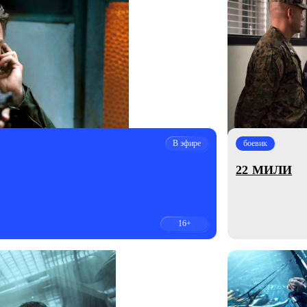
В эфире
боевик
22 МИЛИ
16+