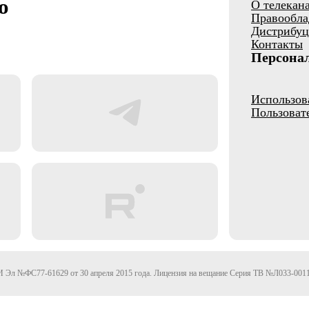
о
О телекан
Правообла
Дистрибуц
Контакты
Персона
Использов
Пользоват
Эл №ФС77-61629 от 30 апреля 2015 года. Лицензия на вещание Серия ТВ №Л033-0011