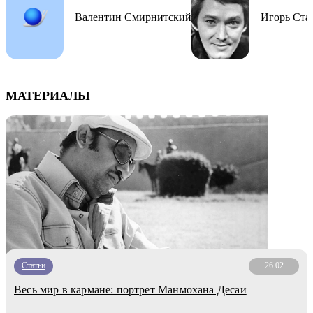
Валентин Смирнитский
Игорь Ста
МАТЕРИАЛЫ
Статьи
26.02
Весь мир в кармане: портрет Манмохана Десаи