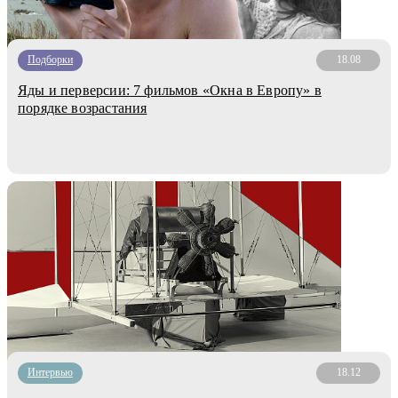
Подборки
18.08
Яды и перверсии: 7 фильмов «Окна в Европу» в
порядке возрастания
Интервью
18.12