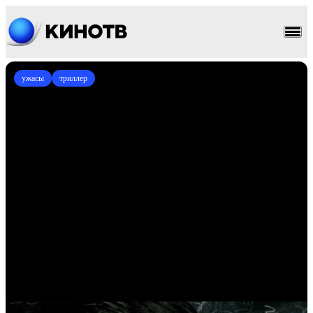
ужасы
триллер