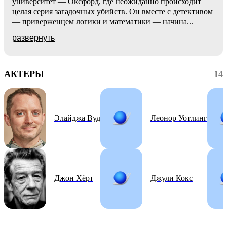
университет — Оксфорд, где неожиданно происходит
целая серия загадочных убийств. Он вместе с детективом
— приверженцем логики и математики — начина
...
развернуть
АКТЕРЫ
14
Элайджа Вуд
Леонор Уотлинг
Джон Хёрт
Джули Кокс