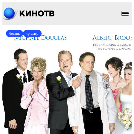
боевик
триллер