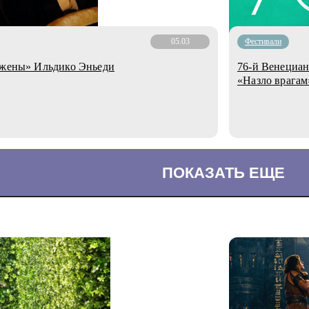
05.03
Фестивали
й жены» Ильдико Эньеди
76-й Венециан
«Назло врагам
ПОКАЗАТЬ ЕЩЕ