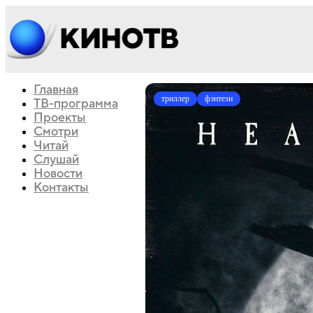
Главная
триллер
фэнтези
ТВ-программа
Проекты
Смотри
Читай
Слушай
Новости
Контакты