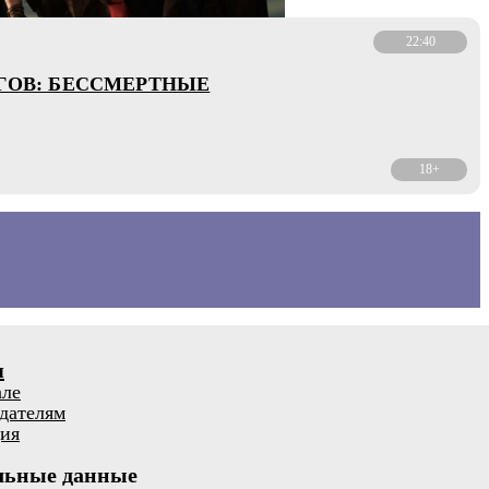
22:40
ГОВ: БЕССМЕРТНЫЕ
18+
я
але
дателям
ия
льные данные