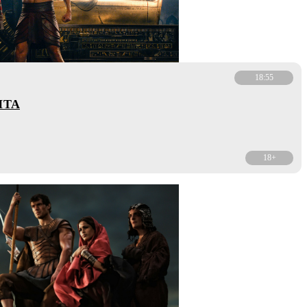
18:55
ПТА
18+