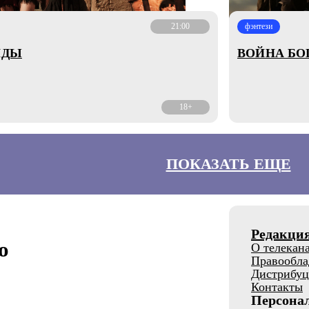
21:00
фэнтези
НДЫ
ВОЙНА БО
18+
ПОКАЗАТЬ ЕЩЕ
Редакци
о
О телекан
Правообла
Дистрибуц
Контакты
Персона