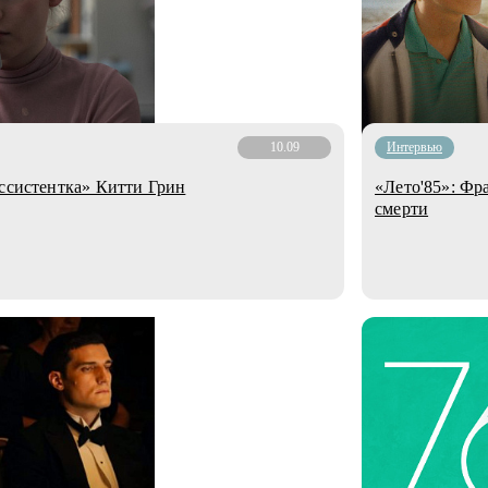
10.09
Интервью
Ассистентка» Китти Грин
«Лето'85»: Фр
смерти