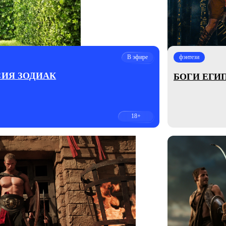
В эфире
фэнтези
СИЯ ЗОДИАК
БОГИ ЕГИ
18+