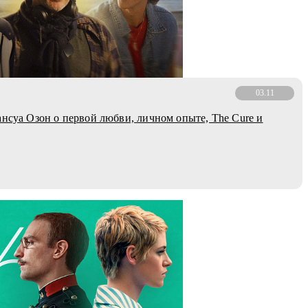
03.11
ансуа Озон о первой любви, личном опыте, The Cure и