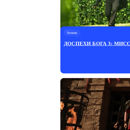
боевик
ДОСПЕХИ БОГА 3: МИС