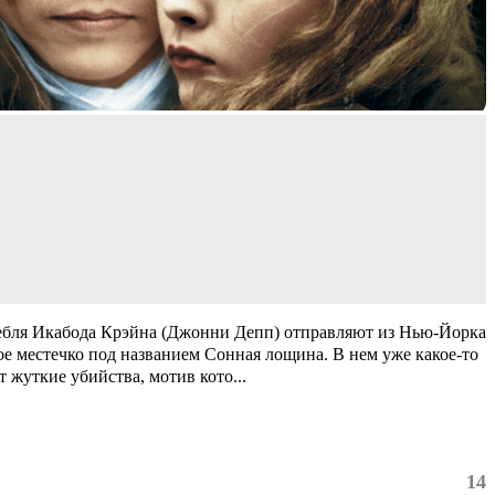
ебля Икабода Крэйна (Джонни Депп) отправляют из Нью-Йорка
е местечко под названием Сонная лощина. В нем уже какое-то
т жуткие убийства, мотив кото
...
14