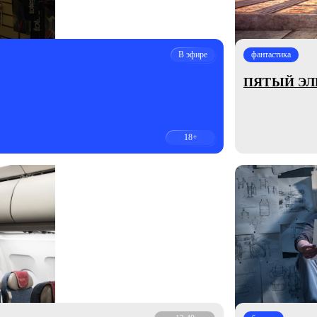
В эфире
фантастика
ПЯТЫЙ Э
18+