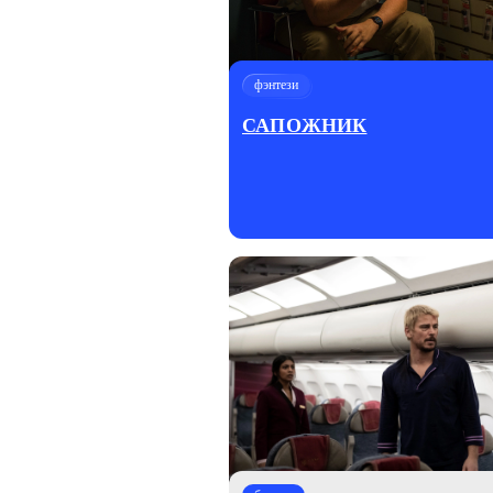
фэнтези
САПОЖНИК