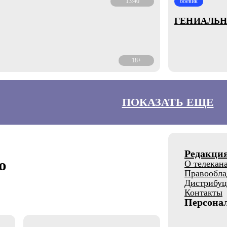
13:40
боевик
ГЕНИАЛЬН
18+
ПОКАЗАТЬ ЕЩЕ
Редакци
о
О телекан
Правообла
Дистрибуц
Контакты
Персона