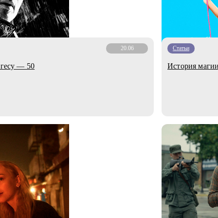
20.06
Статьи
игесу — 50
История магии