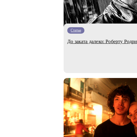
Статьи
До заката далеко: Роберту Родр