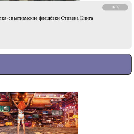
16.09
лка»: вьетнамские флешбэки Стивена Кинга