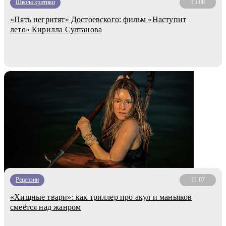
Школа критики
15.08
«Пять негритят» Достоевского: фильм «Наступит
лето» Кирилла Султанова
Рецензии
11.07
«Хищные твари»: как триллер про акул и маньяков
смеётся над жанром