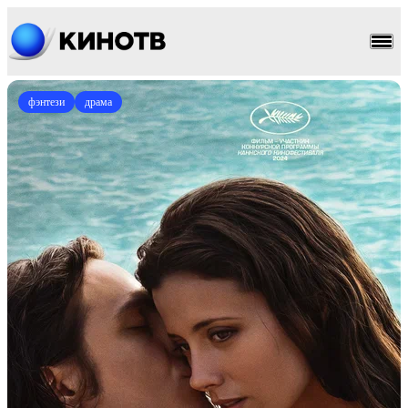
фэнтези
драма