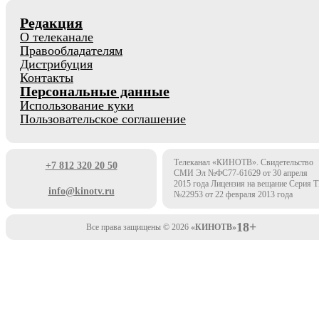
Редакция
О телеканале
Правообладателям
Дистрибуция
Контакты
Персональные данные
Использование куки
Пользовательское соглашение
Телеканал «КИНОТВ». Свидетельство
+7 812 320 20 50
СМИ Эл №ФС77-61629 от 30 апреля
2015 года Лицензия на вещание Серия 
info@kinotv.ru
№22953 от 22 февраля 2013 года
18+
Все права защищены © 2026
«КИНОТВ»