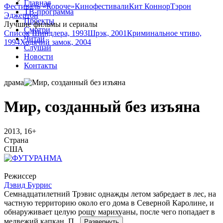
Главная
Фестиваль «Короче»
Кинофестивали
Кит Коннор
Тэрон
ТВ-программа
Эджертон
Проекты
Лучшие фильмы и сериалы
Смотри
Список Шиндлера, 1993
Шрэк, 2001
Криминальное чтиво,
Читай
1994
Ходячий замок, 2004
Слушай
Новости
Контакты
драма
Мир, созданный без изъяна
2013, 16+
Страна
США
Режиссер
Дэвид Буррис
Семнадцатилетний Трэвис однажды летом забредает в лес, на
частную территорию около его дома в Северной Каролине, и
обнаруживает целую рощу марихуаны, после чего попадает в
медвежий капкан. П
...
Развернуть