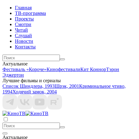
Главная
ТВ-программа
Проекты
Смотри
Читай
Слушай
Новости
Контакты
Актуальное
Фестиваль «Короче»
Кинофестивали
Кит Коннор
Тэрон
Эджертон
Лучшие фильмы и сериалы
Список Шиндлера, 1993
Шрэк, 2001
Криминальное чтиво,
1994
Ходячий замок, 2004
Актуальное