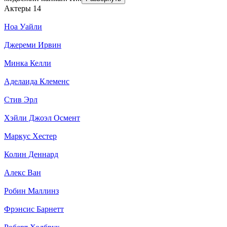
Актеры
14
Ноа Уайли
Джереми Ирвин
Минка Келли
Аделаида Клеменс
Стив Эрл
Хэйли Джоэл Осмент
Маркус Хестер
Колин Деннард
Алекс Ван
Робин Маллинз
Фрэнсис Барнетт