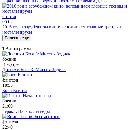
горах, волшебных зверях и работе с Уиллемом Дефо
Статьи
05.02
2016 год в зарубежном кино: вспоминаем главные тренды и
ностальгируем
Показать еще
ТВ-программа
боевик
В эфире
Доспехи Бога 3: Миссия Зодиак
фэнтези
18:55
Боги Египта
боевик
21:00
Геракл: Начало легенды
фэнтези
22:40