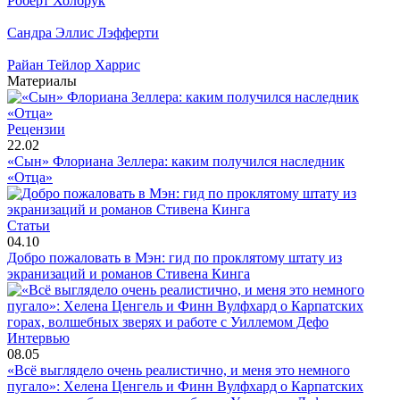
Роберт Холбрук
Сандра Эллис Лэфферти
Райан Тейлор Харрис
Материалы
Рецензии
22.02
«Сын» Флориана Зеллера: каким получился наследник
«Отца»
Статьи
04.10
Добро пожаловать в Мэн: гид по проклятому штату из
экранизаций и романов Стивена Кинга
Интервью
08.05
«Всё выглядело очень реалистично, и меня это немного
пугало»: Хелена Ценгель и Финн Вулфхард о Карпатских