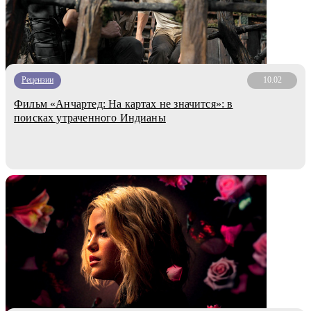
Рецензии
10.02
Фильм «Анчартед: На картах не значится»: в
поисках утраченного Индианы