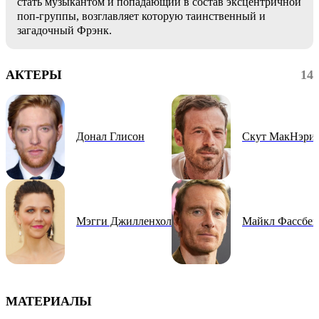
стать музыкантом и попадающий в состав эксцентричной
поп-группы, возглавляет которую таинственный и
загадочный Фрэнк.
АКТЕРЫ
14
Донал Глисон
Скут МакНэри
Мэгги Джилленхол
Майкл Фассбен
МАТЕРИАЛЫ