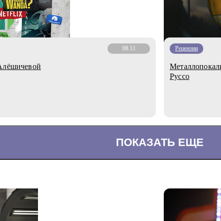
08.11
Рецензии
 Алёшичевой
Металлопокали
Руссо
ПОКАЗАТЬ ЕЩЕ