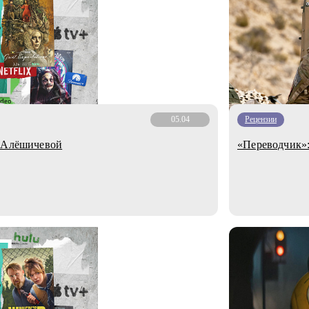
05.04
Рецензии
ы Алёшичевой
«Переводчик»: