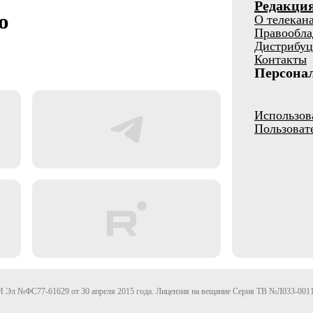
Редакци
о
О телекан
Правообла
Дистрибуц
Контакты
Персона
Использов
Пользоват
Эл №ФС77-61629 от 30 апреля 2015 года. Лицензия на вещание Серия ТВ №Л033-0011