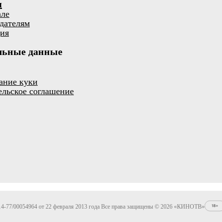
я
але
дателям
ия
льные данные
ание куки
ельское соглашение
4-77/00054964 от 22 февраля 2013 года Все права защищены © 2026 «КИНОТВ»