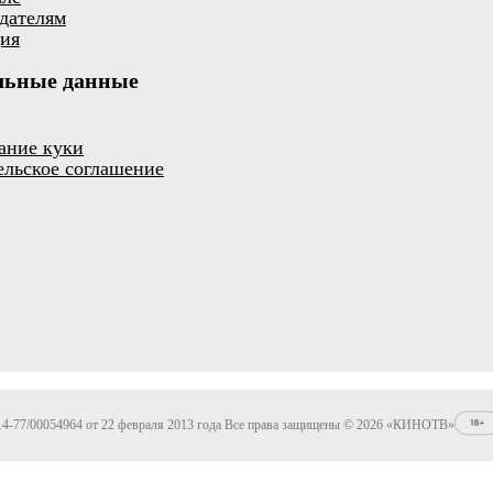
дателям
ия
льные данные
ание куки
ельское соглашение
4-77/00054964 от 22 февраля 2013 года Все права защищены © 2026 «КИНОТВ»