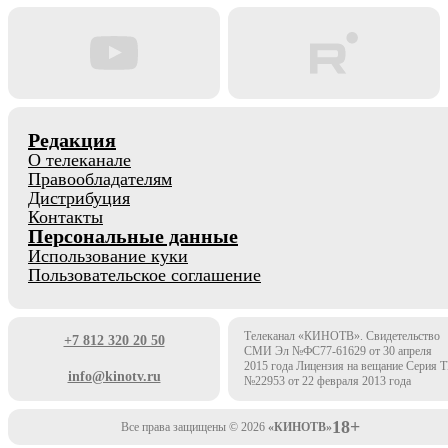
Редакция
О телеканале
Правообладателям
Дистрибуция
Контакты
Персональные данные
Использование куки
Пользовательское соглашение
Телеканал «КИНОТВ». Свидетельство
+7 812 320 20 50
СМИ Эл №ФС77-61629 от 30 апреля
2015 года Лицензия на вещание Серия 
info@kinotv.ru
№22953 от 22 февраля 2013 года
18+
Все права защищены © 2026
«КИНОТВ»