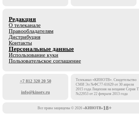
Редакция
О телеканале
Правообладателям
Дистрибуция
Контакты
Персональные данные
Использование куки
Пользовательское соглашение
Телеканал «КИНОТВ». Свидетельство
+7 812 320 20 50
СМИ Эл №ФС77-61629 от 30 апреля
2015 года Лицензия на вещание Серия 
info@kinotv.ru
№22953 от 22 февраля 2013 года
18+
Все права защищены © 2026
«КИНОТВ»