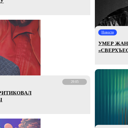
У
Новости
УМЕР ЖАН
«СВЕРХЪЕ
29.05
КРИТИКОВАЛ
Ы