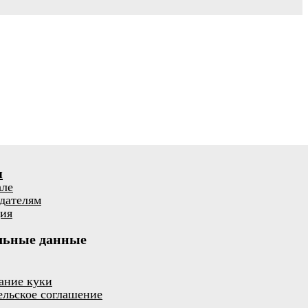
я
але
дателям
ия
льные данные
ание куки
ельское соглашение