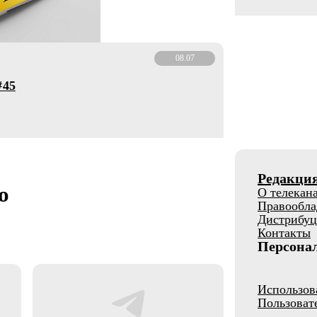
08.07
45
Редакци
о
О телекан
Правообла
Дистрибуц
Контакты
Персона
Использов
Пользоват